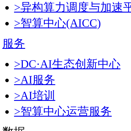
>异构算力调度与加速
>智算中心(AICC)
服务
>DC·AI生态创新中心
>AI服务
>AI培训
>智算中心运营服务