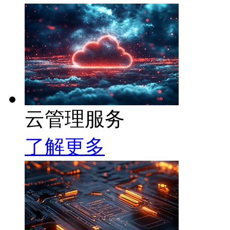
云管理服务
了解更多