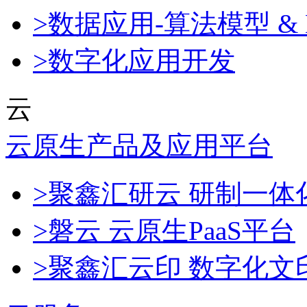
>数据应用-算法模型 & 
>数字化应用开发
云
云原生产品及应用平台
>聚鑫汇研云 研制一
>磐云 云原生PaaS平台
>聚鑫汇云印 数字化文