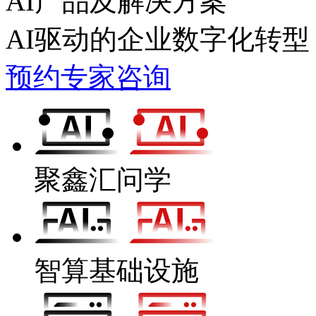
AI产品及解决方案
AI驱动的企业数字化转型
预约专家咨询
聚鑫汇问学
智算基础设施