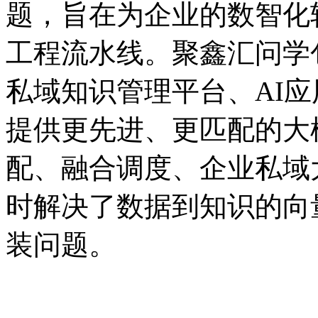
题，旨在为企业的数智
工程流水线。聚鑫汇问学包
私域知识管理平台、AI
提供更先进、更匹配的大
配、融合调度、企业
时解决了数据到知识的向
装问题。