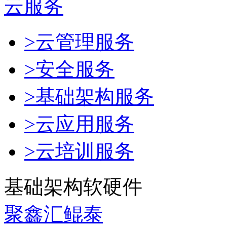
云服务
>云管理服务
>安全服务
>基础架构服务
>云应用服务
>云培训服务
基础架构软硬件
聚鑫汇鲲泰